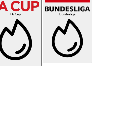
FA Cup
Bundesliga