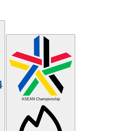
ASEAN Championship