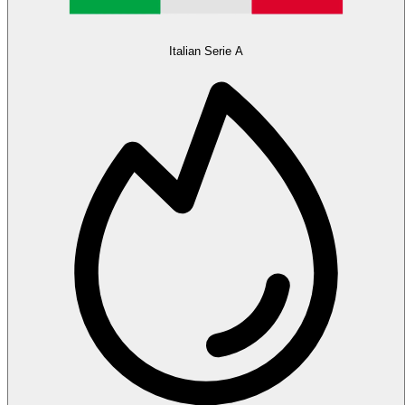
Italian Serie A