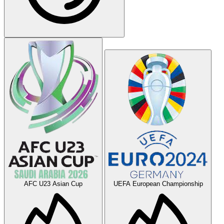
AFC U23 Asian Cup
UEFA European Championship