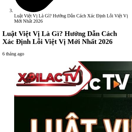
Luật Việt Vị Là Gì? Hướng Dẫn Cách Xác Định Lỗi Việt Vị
Mới Nhất 2026
Luật Việt Vị Là Gì? Hướng Dẫn Cách
Xác Định Lỗi Việt Vị Mới Nhất 2026
6 tháng ago