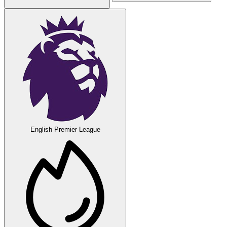
English Premier League