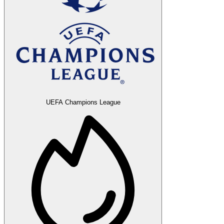
UEFA Champions League