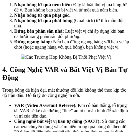
Nhận bóng từ quả ném biên:
Đây là luật thú vị mà ít người
để ý. Bạn không bao giờ bị việt vị từ một quả ném biên.
Nhận bóng từ quả phạt góc.
Nhận bóng từ quả phát bóng
(Goal kick) từ thủ môn đội
nhà.
Đứng bên phần sân nhà:
Luật việt vị chỉ áp dụng khi bạn
đã bước sang phần sân đối phương.
Đứng ngang hàng:
Nếu bạn đứng ngang hàng với hậu vệ áp
chót (hoặc ngang hàng với quả bóng), bạn không việt vị.
4. Công Nghệ VAR và Bắt Việt Vị Bán Tự
Động
Trong bóng đá hiện đại, mắt thường đôi khi không thể theo kịp tốc
độ trận đấu. Đó là lý do công nghệ ra đời.
VAR (Video Assistant Referee):
Khi có bàn thắng, tổ trọng
tài VAR sẽ kẻ các đường “line” ảo trên màn hình để xác định
vị trí của tiền đạo.
Công nghệ bắt việt vị bán tự động (SAOT):
Sử dụng các
camera chuyên dụng và cảm biến trong quả bóng để theo dõi
29 điểm dữ liệu trên cơ thể cầu thủ, giúp đưa ra quyết định