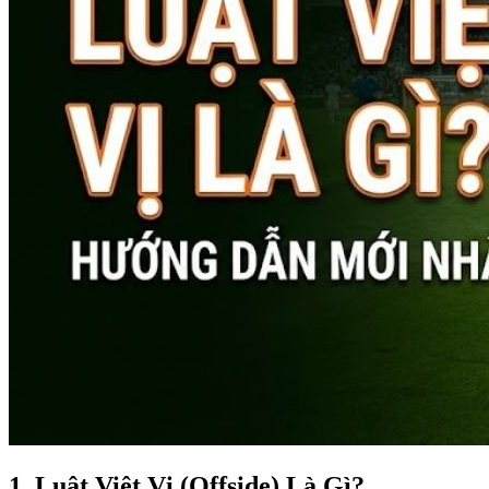
1. Luật Việt Vị (Offside) Là Gì?