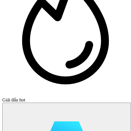
Giải đấu hot