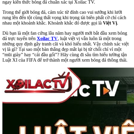
ngay kiến thức bóng đá chuẩn xác tại Xoilac TV.
Trong thế giới bóng đá, cảm xúc từ đỉnh cao vui sướng khi lưới
rung lên đến tột cùng thất vọng khi trọng tài biên phất cờ chỉ cách
nhau một khoảnh khắc. Khoảnh khắc đó được gọi là
Việt Vị
.
Dù bạn là một fan cứng lâu năm hay người mới bắt đầu xem bóng
đá trực tuyến trên
Xoilac TV
, luật việt vị vẫn luôn là một trong
những quy định gây tranh cãi và khó hiểu nhất. Vậy chính xác việt
vị là gì? Tại sao một bàn thắng đẹp mắt lại bị từ chối chỉ vì một
“mũi giày” hay “cái đầu gối”? Hãy cùng đi sâu tìm hiểu tường tận
Luật XI của FIFA để trở thành một người xem bóng đá thông thái.