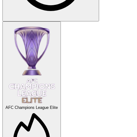
AFC Champions League Elite