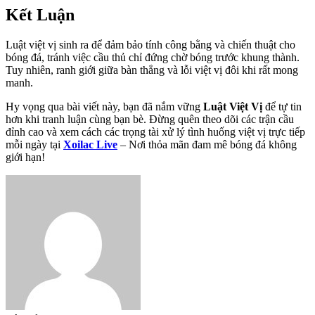
Kết Luận
Luật việt vị sinh ra để đảm bảo tính công bằng và chiến thuật cho
bóng đá, tránh việc cầu thủ chỉ đứng chờ bóng trước khung thành.
Tuy nhiên, ranh giới giữa bàn thắng và lỗi việt vị đôi khi rất mong
manh.
Hy vọng qua bài viết này, bạn đã nắm vững
Luật Việt Vị
để tự tin
hơn khi tranh luận cùng bạn bè. Đừng quên theo dõi các trận cầu
đỉnh cao và xem cách các trọng tài xử lý tình huống việt vị trực tiếp
mỗi ngày tại
Xoilac Live
– Nơi thỏa mãn đam mê bóng đá không
giới hạn!