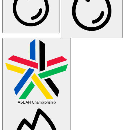
ASEAN Championship