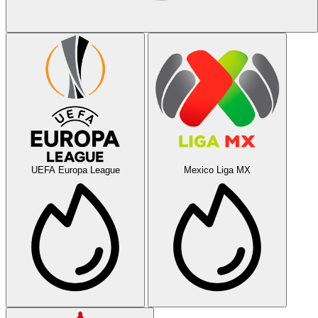
UEFA Europa League
Mexico Liga MX