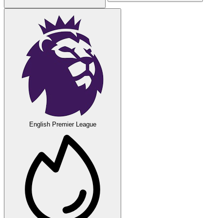
English Premier League