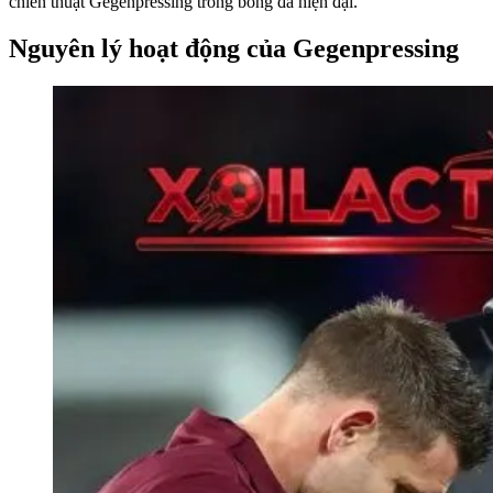
chiến thuật Gegenpressing trong bóng đá hiện đại.
Nguyên lý hoạt động của Gegenpressing