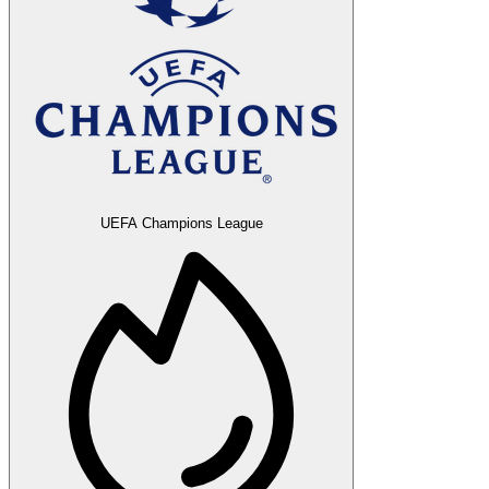
UEFA Champions League