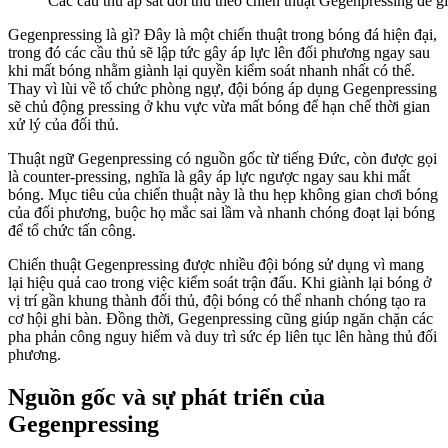
Các cầu thủ áp sát đối thủ theo chiến thuật Gegenpressing để g
Gegenpressing là gì? Đây là một chiến thuật trong bóng đá hiện đại,
trong đó các cầu thủ sẽ lập tức gây áp lực lên đối phương ngay sau
khi mất bóng nhằm giành lại quyền kiểm soát nhanh nhất có thể.
Thay vì lùi về tổ chức phòng ngự, đội bóng áp dụng Gegenpressing
sẽ chủ động pressing ở khu vực vừa mất bóng để hạn chế thời gian
xử lý của đối thủ.
Thuật ngữ Gegenpressing có nguồn gốc từ tiếng Đức, còn được gọi
là counter-pressing, nghĩa là gây áp lực ngược ngay sau khi mất
bóng. Mục tiêu của chiến thuật này là thu hẹp không gian chơi bóng
của đối phương, buộc họ mắc sai lầm và nhanh chóng đoạt lại bóng
để tổ chức tấn công.
Chiến thuật Gegenpressing được nhiều đội bóng sử dụng vì mang
lại hiệu quả cao trong việc kiểm soát trận đấu. Khi giành lại bóng ở
vị trí gần khung thành đối thủ, đội bóng có thể nhanh chóng tạo ra
cơ hội ghi bàn. Đồng thời, Gegenpressing cũng giúp ngăn chặn các
pha phản công nguy hiểm và duy trì sức ép liên tục lên hàng thủ đối
phương.
Nguồn gốc và sự phát triển của
Gegenpressing