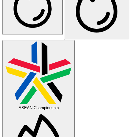
ASEAN Championship