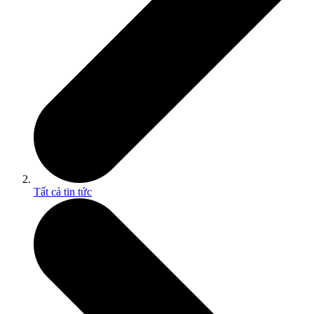
Tất cả tin tức