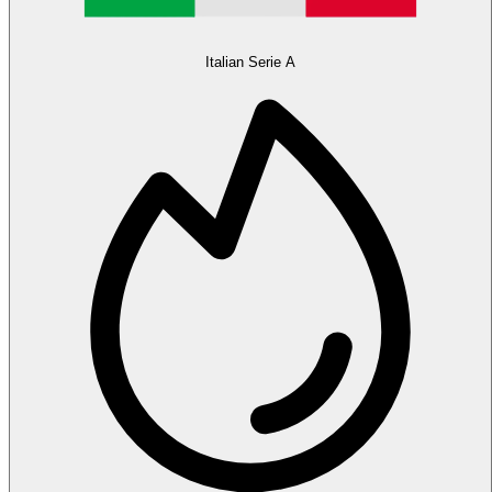
Italian Serie A