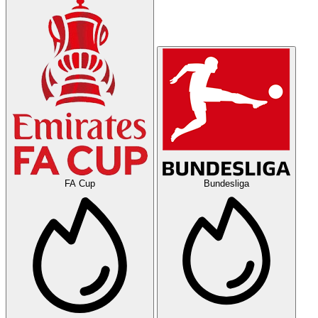
FA Cup
Bundesliga