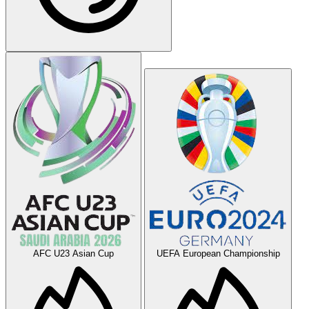
AFC U23 Asian Cup
UEFA European Championship