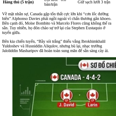
Hàng thủ (5 trận)
Giữ sạch lưới 3 trận
bàn/trận
Về mặt nhân sự, Canada gặp tổn thất cực lớn khi “cơn lốc đường
biên” Alphonso Davies phải ngồi ngoài vì chấn thương gân khoeo.
Bên cạnh đó, Moïse Bombito và Marcelo Flores cũng không thể ra
sân. Tuy nhiên, họ đón chào sự trở lại của Stephen Eustaquio ở
tuyến giữa.
Bên kia chiến tuyến, “Bầy sói trắng” thiếu vắng Ibrokhimkhalil
Yuldoshev và Husniddin Aliqulov, nhưng bù lại, nhạc trưởng
Jaloliddin Masharipov đã hoàn toàn sung mãn để sẵn sàng cày ải.