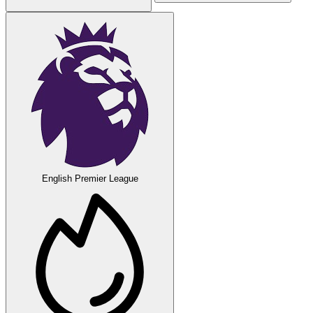
English Premier League