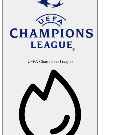
UEFA Champions League