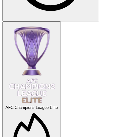
AFC Champions League Elite