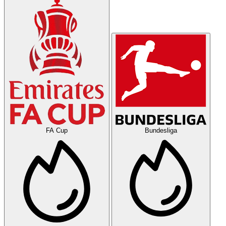
FA Cup
Bundesliga