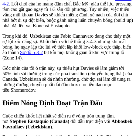
4-2
. Lối chơi của họ mang đậm chất Bắc Mỹ: giàu thể lực, pressing
tầm cao gắt gao ngay từ 1/3 sân đối phương. Tuy nhiên, việc thiếu
vắng mũi khoan Davies sẽ khiến miếng đánh xẻ nách của đội chủ
nhà bớt đi sự đột biến, buộc gánh nặng luân chuyển bóng (build-up)
phải đặt lên vai Kone và Eustaquio.
Trong khi đó, Uzbekistan của Fabio Cannavaro đang cho thấy một
sự lột xác đáng sợ. Khởi điểm với hệ thống 3-4-3 nhưng khi mất
bóng, họ ngay lập tức lùi về thiết lập khối low-block cực thấp, biến
ảo thành
Sơ đồ 5-3-2
bịt kín mọi không gian ở khu vực trung lộ
(Zone 14).
Góc nhìn của tôi ở trận này, sự thiếu hụt Davies sẽ làm giảm tới
50% tính sát thương trong các pha transition (chuyển trạng thái) của
Canada. Uzbekistan sẽ đá nhún nhường, chờ đợi sai lầm để tung ra
những đường chuyền phất dài đâm box cho tiền đạo mục
tiêu Shomurodov.
Điểm Nóng Định Đoạt Trận Đấu
Cuộc chiến khốc liệt nhất sẽ diễn ra ở vòng tròn trung tâm,
nơi
Stephen Eustaquio (Canada)
đối đầu trực diện với
Abbosbek
Fayzullaev (Uzbekistan)
.