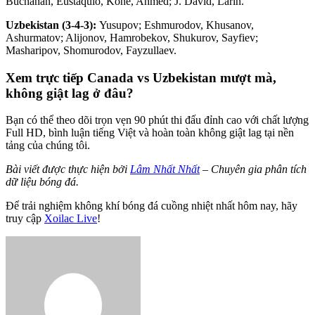
Buchanan, Eustaquio, Kone, Ahmed; J. David, Larin.
Uzbekistan (3-4-3):
Yusupov; Eshmurodov, Khusanov,
Ashurmatov; Alijonov, Hamrobekov, Shukurov, Sayfiev;
Masharipov, Shomurodov, Fayzullaev.
Xem trực tiếp Canada vs Uzbekistan mượt mà,
không giật lag ở đâu?
Bạn có thể theo dõi trọn vẹn 90 phút thi đấu đỉnh cao với chất lượng
Full HD, bình luận tiếng Việt và hoàn toàn không giật lag tại nền
tảng của chúng tôi.
Bài viết được thực hiện bởi
Lâm Nhất Nhất
– Chuyên gia phân tích
dữ liệu bóng đá.
Để trải nghiệm không khí bóng đá cuồng nhiệt nhất hôm nay, hãy
truy cập
Xoilac Live
!