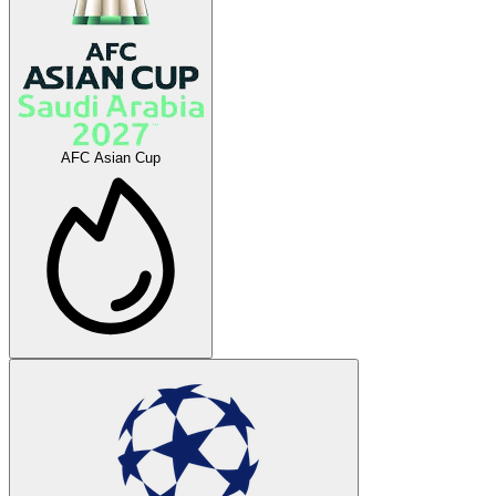
AFC Asian Cup