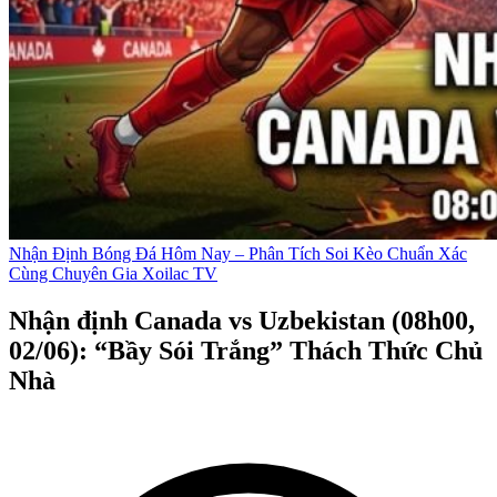
Nhận Định Bóng Đá Hôm Nay – Phân Tích Soi Kèo Chuẩn Xác
Cùng Chuyên Gia Xoilac TV
Nhận định Canada vs Uzbekistan (08h00,
02/06): “Bầy Sói Trắng” Thách Thức Chủ
Nhà