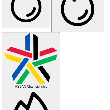
ASEAN Championship