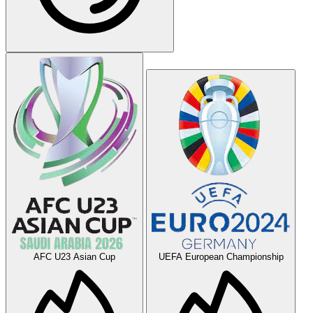
AFC U23 Asian Cup
UEFA European Championship